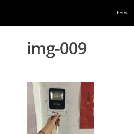
Home
img-009