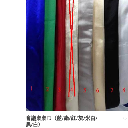
會議桌桌巾（藍/綠/紅/灰/米白/
黑/白）